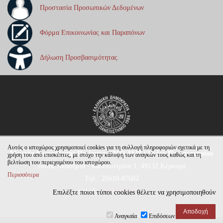
Προστασία Προσωπικών Δεδομένων
Φόρμα Επικοινωνίας και Παραπόνων
Δήλωση Προσβασιμότητας
Αυτός ο ιστοχώρος χρησιμοποιεί cookies για τη συλλογή πληροφοριών σχετικά με τη
Μονάδα Διασφάλισης Ποιότητας (ΜΟ.ΔΙ.Π.) Ιονίου Πανεπιστημίου
χρήση του από επισκέπτες, με στόχο την κάλυψη των αναγκών τους καθώς και τη
βελτίωση του περιεχομένου του ιστοχώρου.
Ιόνιος Ακαδημία - Καποδιστρίου 1, 49132 Κέρκυρα
Περισσότερα
Τηλ.: 26610-87682
e-mail:
modip@ionio.gr
Επιλέξτε ποιοι τύποι cookies θέλετε να χρησιμοποιηθούν
Αναγκαία
Επιδόσεων