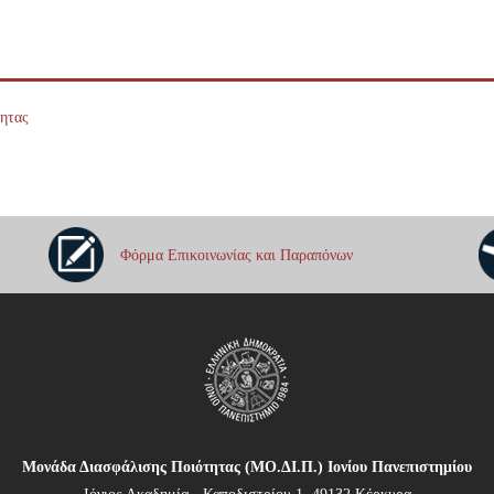
τητας
Φόρμα Επικοινωνίας και Παραπόνων
Μονάδα Διασφάλισης Ποιότητας (ΜΟ.ΔΙ.Π.) Ιονίου Πανεπιστημίου