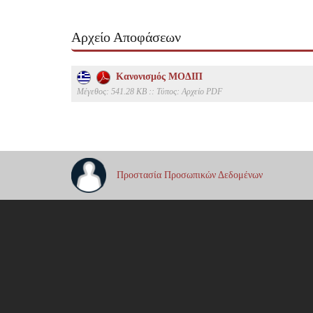
Αρχείο Αποφάσεων
Κανονισμός ΜΟΔΙΠ
Mέγεθος: 541.28 KB :: Τύπος: Αρχείο PDF
Προστασία Προσωπικών Δεδομένων