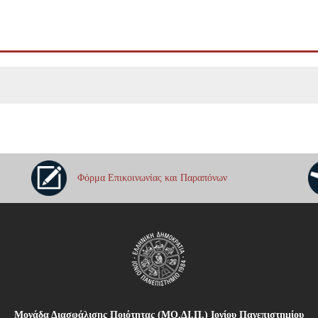
Φόρμα Επικοινωνίας και Παραπόνων
Μονάδα Διασφάλισης Ποιότητας (ΜΟ.ΔΙ.Π.) Ιονίου Πανεπιστημίου