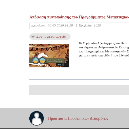
Απόφαση πιστοποίησης του Προγράμματος Μεταπτυχιακώ
Δημοσίευση:
08-05-2026 14:58
|
Προβολές:
1626
Συνημμένα αρχεία
Το Συμβούλιο Αξιολόγησης και Πιστο
και Ψηφιακών Ανθρωπιστικών Επιστημώ
των Προγραμμάτων Μεταπτυχιακών Σπ
για το επίπεδο σπουδών 7 του Εθνικ
Προστασία Προσωπικών Δεδομένων