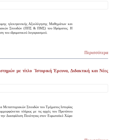
νυμης ηλεκτρονικής Αξιολόγησης Μαθημάτων και
υχιακών Σπουδών (ΠΠΣ & ΠΜΣ) του Ιδρύματος. Η
ήση του ιδρυματικού λογαριασμού.
Περισσότερα
ημών με τίτλο 'Ιστορική Έρευνα, Διδακτική και Νέες
μα Μεταπτυχιακών Σπουδών του Τμήματος Ιστορίας
συμμορφώνεται πλήρως με τις αρχές του Προτύπου
α την Διασφάλιση Ποιότητας στον Ευρωπαϊκό Χώρο