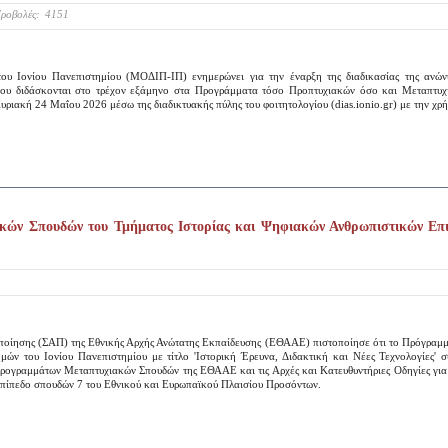
ροβολές:
4151
ου Ιονίου Πανεπιστημίου (ΜΟΔΙΠ-ΙΠ) ενημερώνει για την έναρξη της διαδικασίας της ανώ
που διδάσκονται στο τρέχον εξάμηνο στα Προγράμματα τόσο Προπτυχιακών όσο και Μεταπτ
Κυριακή 24 Μαΐου 2026 μέσω της διαδικτυακής πύλης του φοιτητολογίου (dias.ionio.gr) με την χρ
ών Σπουδών του Τμήματος Ιστορίας και Ψηφιακών Ανθρωπιστικών Επιστ
ποίησης (ΣΑΠ) της Εθνικής Αρχής Ανώτατης Εκπαίδευσης (ΕΘΑΑΕ) πιστοποίησε ότι το Πρόγραμ
ών του Ιονίου Πανεπιστημίου με τίτλο 'Ιστορική Έρευνα, Διδακτική και Νέες Τεχνολογίες' 
Προγραμμάτων Μεταπτυχιακών Σπουδών της ΕΘΑΑΕ και τις Αρχές και Κατευθυντήριες Οδηγίες γι
επίπεδο σπουδών 7 του Εθνικού και Ευρωπαϊκού Πλαισίου Προσόντων.