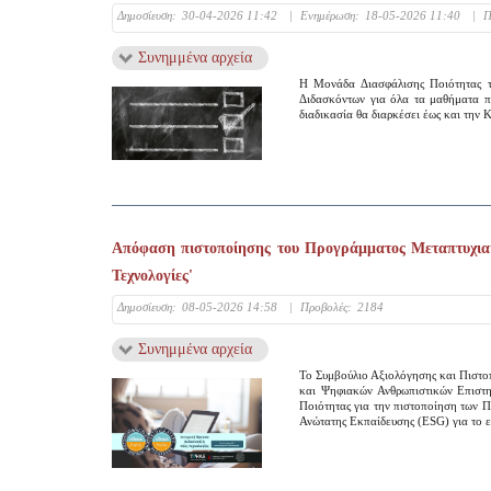
Δημοσίευση:
30-04-2026 11:42
|
Ενημέρωση:
18-05-2026 11:40
|
Π
Συνημμένα αρχεία
Η Μονάδα Διασφάλισης Ποιότητας τ
Διδασκόντων για όλα τα μαθήματα 
διαδικασία θα διαρκέσει έως και την 
Απόφαση πιστοποίησης του Προγράμματος Μεταπτυχιακ
Τεχνολογίες'
Δημοσίευση:
08-05-2026 14:58
|
Προβολές:
2184
Συνημμένα αρχεία
Το Συμβούλιο Αξιολόγησης και Πιστο
και Ψηφιακών Ανθρωπιστικών Επιστημ
Ποιότητας για την πιστοποίηση των 
Ανώτατης Εκπαίδευσης (ΕSG) για το 