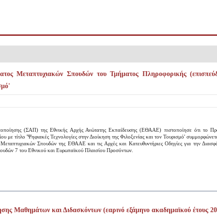
ατος Μεταπτυχιακών Σπουδών του Τμήματος Πληροφορικής (επισπεύδο
σμό'
τοποίησης (ΣΑΠ) της Εθνικής Αρχής Ανώτατης Εκπαίδευσης (ΕΘΑΑΕ) πιστοποίησε ότι το Π
υ με τίτλο 'Ψηφιακές Τεχνολογίες στην Διοίκηση της Φιλοξενίας και τον Τουρισμό' συμμορφώνετα
Μεταπτυχιακών Σπουδών της ΕΘΑΑΕ και τις Αρχές και Κατευθυντήριες Οδηγίες για την Διασ
πουδών 7 του Εθνικού και Ευρωπαϊκού Πλαισίου Προσόντων.
σης Μαθημάτων και Διδασκόντων (εαρινό εξάμηνο ακαδημαϊκού έτους 20