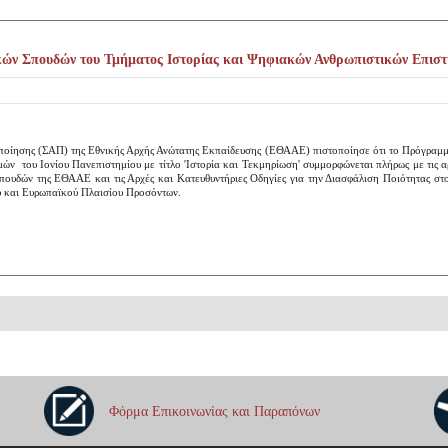
ν Σπουδών του Τμήματος Ιστορίας και Ψηφιακών Ανθρωπιστικών Επιστημ
ποίησης (ΣΑΠ) της Εθνικής Αρχής Ανώτατης Εκπαίδευσης (ΕΘΑΑΕ) πιστοποίησε ότι το Πρόγραμ
ν του Ιονίου Πανεπιστημίου με τίτλο 'Ιστορία και Τεκμηρίωση' συμμορφώνεται πλήρως με τις α
ουδών της ΕΘΑΑΕ και τις Αρχές και Κατευθυντήριες Οδηγίες για την Διασφάλιση Ποιότητας σ
ού και Ευρωπαϊκού Πλαισίου Προσόντων.
Φόρμα Επικοινωνίας και Παραπόνων