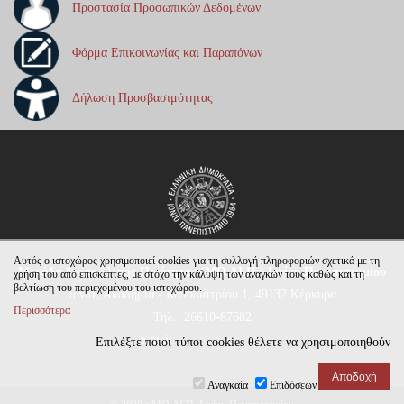
Προστασία Προσωπικών Δεδομένων
Φόρμα Επικοινωνίας και Παραπόνων
Δήλωση Προσβασιμότητας
Αυτός ο ιστοχώρος χρησιμοποιεί cookies για τη συλλογή πληροφοριών σχετικά με τη
Μονάδα Διασφάλισης Ποιότητας (ΜΟ.ΔΙ.Π.) Ιονίου Πανεπιστημίου
χρήση του από επισκέπτες, με στόχο την κάλυψη των αναγκών τους καθώς και τη
βελτίωση του περιεχομένου του ιστοχώρου.
Ιόνιος Ακαδημία - Καποδιστρίου 1, 49132 Κέρκυρα
Περισσότερα
Τηλ.: 26610-87682
e-mail:
modip@ionio.gr
Επιλέξτε ποιοι τύποι cookies θέλετε να χρησιμοποιηθούν
Αναγκαία
Επιδόσεων